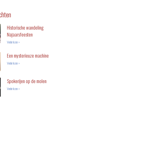
chten
Historische wandeling
Najaarsfeesten
Verder lezen »
Een mysterieuze machine
Verder lezen »
Spokerijen op de molen
Verder lezen »