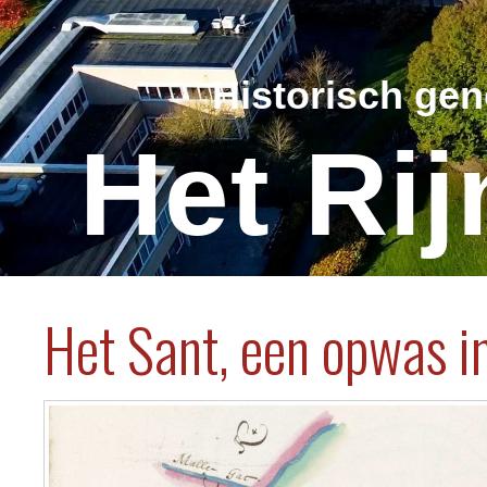
Historisch ge
Het Ri
Het Sant, een opwas i