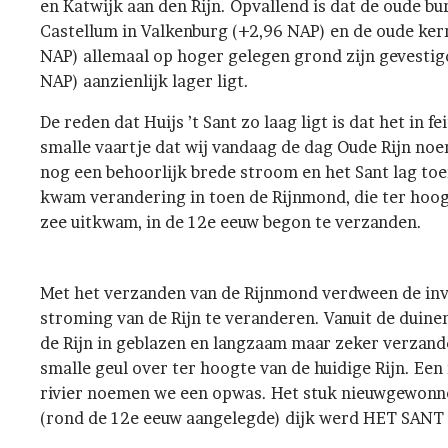
en Katwijk aan den Rijn. Opvallend is dat de oude bu
Castellum in Valkenburg (+2,96 NAP) en de oude kern
NAP) allemaal op hoger gelegen grond zijn gevestigd,
NAP) aanzienlijk lager ligt.
De reden dat Huijs ’t Sant zo laag ligt is dat het in fe
smalle vaartje dat wij vandaag de dag Oude Rijn no
nog een behoorlijk brede stroom en het Sant lag toe
kwam verandering in toen de Rijnmond, die ter hoogt
zee uitkwam, in de 12e eeuw begon te verzanden.
Met het verzanden van de Rijnmond verdween de inv
stroming van de Rijn te veranderen. Vanuit de duin
de Rijn in geblazen en langzaam maar zeker verzandd
smalle geul over ter hoogte van de huidige Rijn. Een
rivier noemen we een opwas. Het stuk nieuwgewonne
(rond de 12e eeuw aangelegde) dijk werd HET SAN