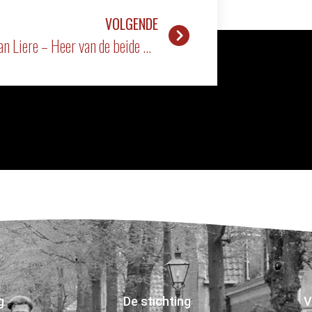
VOLGENDE
Willem van Liere – Heer van de beide Catwijcken en ‘t Sant
g
De stichting
V