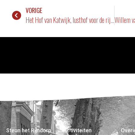
VORIGE
Het Hof van Katwijk, lusthof voor de rijken
Steun het Rijndorp
Activiteiten
Overi