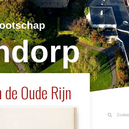
nootschap
jndorp
n de Oude Rijn