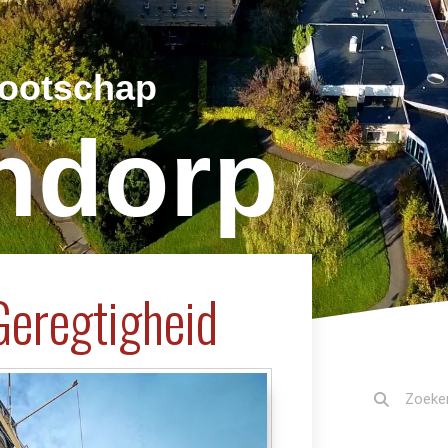
nootschap
jndorp
Geregtigheid