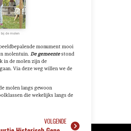
n bij de molen
t beeldbepalende monument mooi
een molentuin.
De gemeente
stond
k in de molen zijn de
gaan. Via deze weg willen we de
r de molen langs gewoon
olklassen die wekelijks langs de
VOLGENDE
Inloopuurtje Historisch Genootschap Het Rijndorp