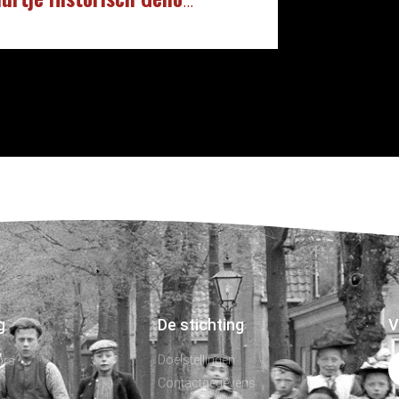
g
De stichting
V
Doelstellingen
ors
Contactgegevens