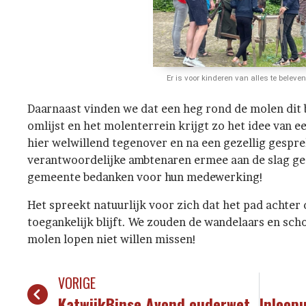
Er is voor kinderen van alles te beleve
Daarnaast vinden we dat een heg rond de molen di
omlijst en het molenterrein krijgt zo het idee van 
hier welwillend tegenover en na een gezellig gespre
verantwoordelijke ambtenaren ermee aan de slag ge
gemeente bedanken voor hun medewerking!
Het spreekt natuurlijk voor zich dat het pad achte
toegankelijk blijft. We zouden de wandelaars en scho
molen lopen niet willen missen!
VORIGE
KatwijkBinse Avond ouderwets gezellig