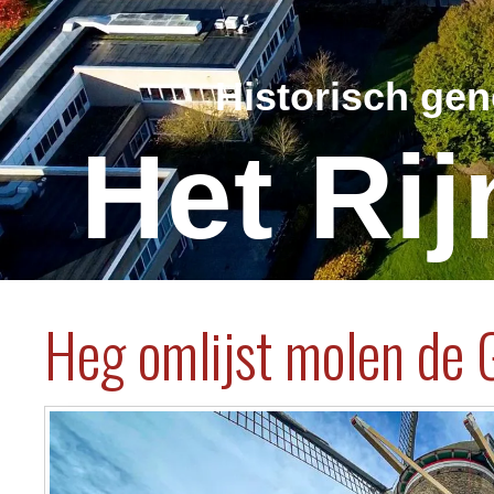
Historisch ge
Het Ri
Heg omlijst molen de 