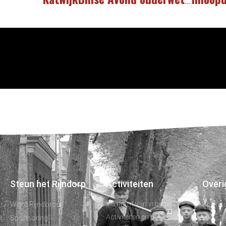
Steun het Rijndorp
Activiteiten
Overi
Verhalen van vroeger
Word Rijndorper
Spons
Activiteiten en projecten
Sponsoring
Links