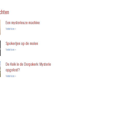
chten
Een mysterieuze machine
Verder lezen »
Spokerijen op de molen
Verder lezen »
De Knik in de Dorpskerk: Mysterie
opgelost?
Verder lezen »