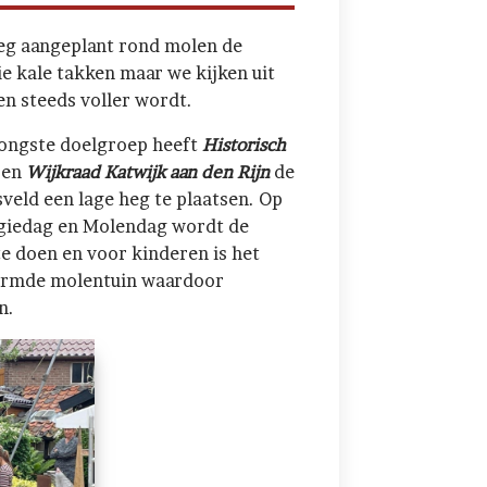
 heg aangeplant rond molen de
ie kale takken maar we kijken uit
en steeds voller wordt.
jongste doelgroep heeft
Historisch
en
Wijkraad Katwijk aan den Rijn
de
eld een lage heg te plaatsen. Op
iedag en Molendag wordt de
 te doen en voor kinderen is het
chermde molentuin waardoor
n.