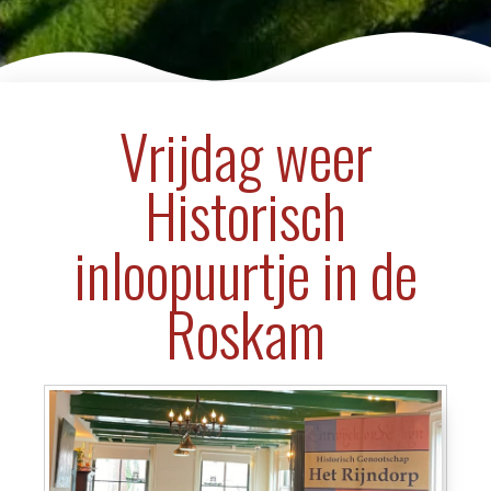
Vrijdag weer
Historisch
inloopuurtje in de
Roskam