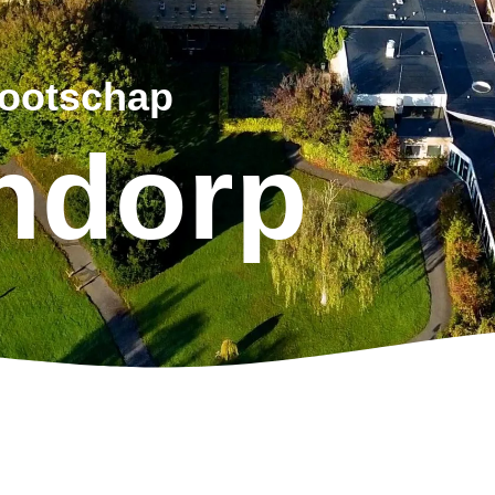
nootschap
jndorp