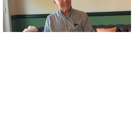
Categories:
Rijndorpers vertellen
Verhalen van vroeger
Rijndorpers vertellen: Paul Aanhaanen
Paul Aanhaanen woont al zijn hele leven in Katwijk
aan den Rijn. We spraken hem in De Roskam over
zijn jeugd, de oorlog, de paters en voetballen in
het Wilbertbos. We bedanken Paul voor het fijne