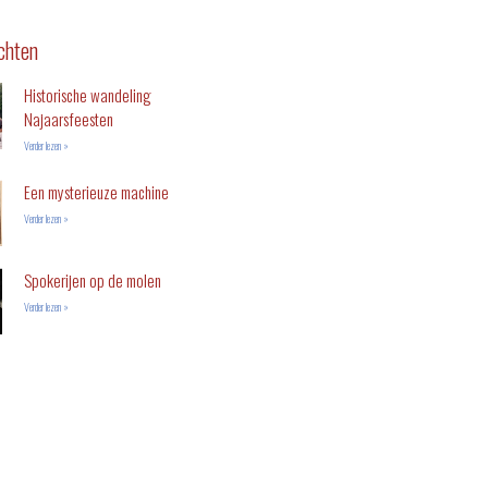
chten
Historische wandeling
Najaarsfeesten
Verder lezen »
Een mysterieuze machine
Verder lezen »
Spokerijen op de molen
Verder lezen »