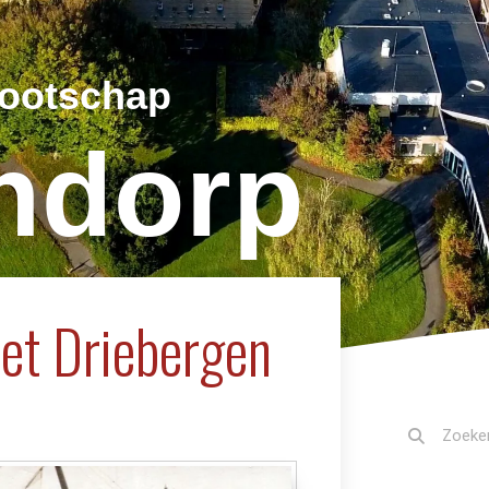
nootschap
jndorp
et Driebergen