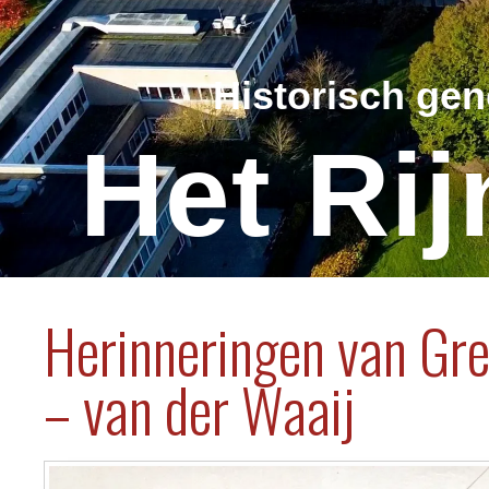
Historisch ge
Het Ri
Herinneringen van Gre
– van der Waaij