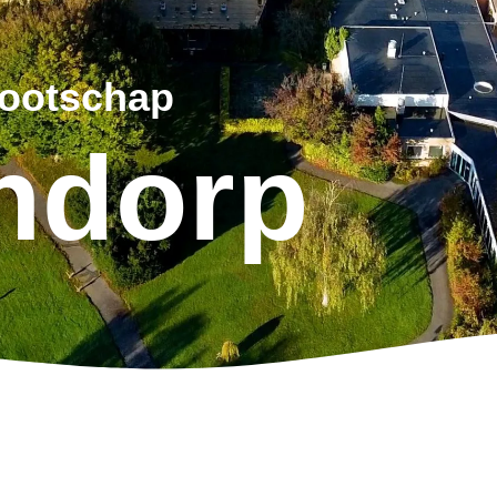
nootschap
jndorp