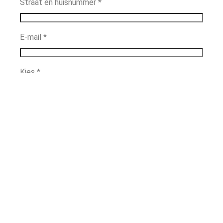
Straat en huisnummer
*
E-mail
*
Kies
*
Ik kom naar de KatwijkBinse Avond (€ 7,50)
Betaalmethode
*
iDEAL | Wero
Totaal
€
7,50
Versturen